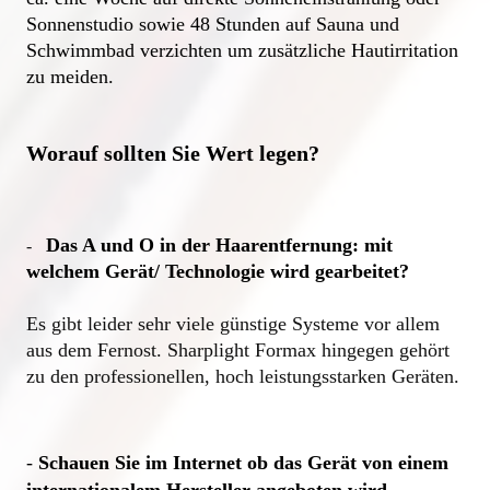
Sonnenstudio sowie 48 Stunden auf Sauna und 
Schwimmbad verzichten um zusätzliche Hautirritation 
zu meiden.

Worauf sollten Sie Wert legen?
Das A und O in der Haarentfernung: m
it 
-  
welchem Gerät/ Technologie wird gearbeitet? 

Es gibt leider sehr viele günstige Systeme vor allem 
aus dem Fernost. Sharplight Formax hingegen gehört 
zu den professionellen, hoch leistungsstarken Geräten.
- 
Schauen Sie im Internet ob das Gerät von einem  
internationalem Hersteller angeboten wird.