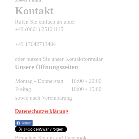
Kontakt
Rufen Sie einfach an unter
+49 (0661) 25121115
+49 17642713484
oder nutzen Sie unser Kontaktformular.
Unsere Öffnungszeiten
Montag - Donnerstag
10:00
-
20:00
Freitag
10:00
-
15:00
sowie nach Vereinbarung
Datenschutzerklärung
Teilen
Besuchen Sie uns auf Facebook