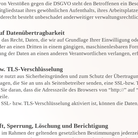
von Verstößen gegen die DSGVO steht den Betroffenen ein Besc
tgliedstaat ihres gewöhnlichen Aufenthalts, ihres Arbeitsplatz
erecht besteht unbeschadet anderweitiger verwaltungsrechtlich
uf Datenübertragbarkeit
 das Recht, Daten, die wir auf Grundlage Ihrer Einwilligung ode
der an einen Dritten in einem gängigen, maschinenlesbaren Form
ng der Daten an einen anderen Verantwortlichen verlangen, erfo
w. TLS-Verschlüsselung
te nutzt aus Sicherheitsgründen und zum Schutz der Übertragun
agen, die Sie an uns als Seitenbetreiber senden, eine SSL-bzw.
Sie daran, dass die Adresszeile des Browsers von “http://” auf 
ile.
SSL- bzw. TLS-Verschlüsselung aktiviert ist, können die Daten, 
t, Sperrung, Löschung und Berichtigung
 im Rahmen der geltenden gesetzlichen Bestimmungen jederzeit