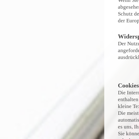
Wenn Sie 
abgesehe
Schutz de
der Europ
Widers
Der Nutz
angeforde
ausdrückl
Cookies
Die Inter
enthalten
kleine Te
Die meist
automatis
es uns, 
Sie könne