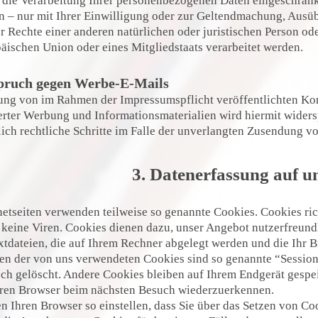
die Verarbeitung Ihrer personenbezogenen Daten eingeschränkt
n – nur mit Ihrer Einwilligung oder zur Geltendmachung, Aus
r Rechte einer anderen natürlichen oder juristischen Person od
äischen Union oder eines Mitgliedstaats verarbeitet werden.
pruch gegen Werbe-E-Mails
ung von im Rahmen der Impressumspflicht veröffentlichten Ko
rter Werbung und Informationsmaterialien wird hiermit widersp
ich rechtliche Schritte im Falle der unverlangten Zusendung 
3. Datenerfassung auf u
netseiten verwenden teilweise so genannte Cookies. Cookies r
 keine Viren. Cookies dienen dazu, unser Angebot nutzerfreundl
xtdateien, die auf Ihrem Rechner abgelegt werden und die Ihr B
en der von uns verwendeten Cookies sind so genannte “Sessio
ch gelöscht. Andere Cookies bleiben auf Ihrem Endgerät gespei
Ihren Browser beim nächsten Besuch wiederzuerkennen.
n Ihren Browser so einstellen, dass Sie über das Setzen von Co