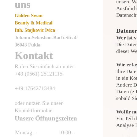
uns
unsere We
Ausführl
Datensch
Golden Swan
Beauty & Medical
Datener
Inh. Stojkovic Ivica
Wer ist v
Johann-Sebastian-Bach-Str.
4
Die Daten
36043
Fulda
dieser W
Kontakt
Wie erfa
Rufen Sie einfach an unter
Ihre Date
+49 (0661) 25121115
in ein Ko
Andere Da
+49 17642713484
Daten (z.
sobald Si
oder nutzen Sie unser
Kontaktformular.
Wofür nu
Unsere Öffnungszeiten
Ein Teil 
Analyse I
Montag -
10:00
-