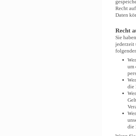
gespeich
Recht au
Daten kön
Recht a
Sie haben
jederzeit
folgenden
Wen
um 
per
Wen
die
Wen
Gel
Ver
Wen
uns
die