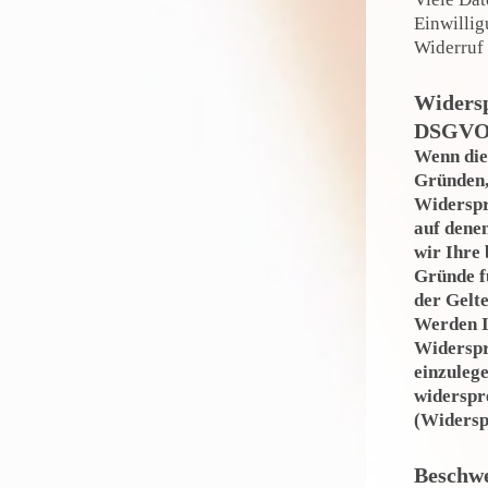
Einwillig
Widerruf 
Widersp
DSGVO
Wenn die 
Gründen,
Widerspru
auf dene
wir Ihre
Gründe fü
der Gelt
Werden I
Widerspr
einzulege
widerspr
(Widersp
Beschwe