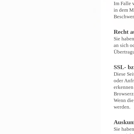
Im Falle 
in dem Mi
Beschwerd
Recht a
Sie haben
an sich o
Übertragu
SSL- bz
Diese Sei
oder Anfr
erkennen 
Browserze
Wenn die 
werden.
Auskunf
Sie haben